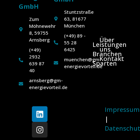
GmbH
Stuntzstraße
63, 81677
Zum
München
Möhnewehr
8, 59755
(+49) 89 -
Über
Arnsberg
55 28
Leistungen
uns
6425
(+49)
Branchen
2932
Kontakt
muenchen@gm-
Sparten
639 87
energievorteil.de
40
arnsberg@gm-
energievorteil.de
Impressum
|
Datenschu