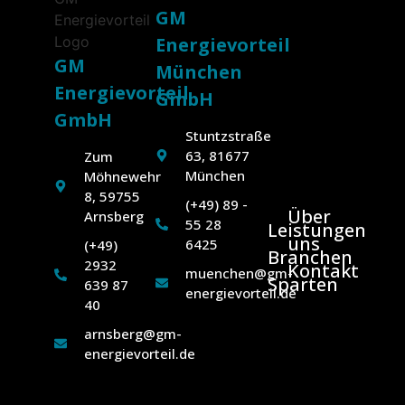
GM
Energievorteil
GM
München
Energievorteil
GmbH
GmbH
Stuntzstraße
63, 81677
Zum
München
Möhnewehr
8, 59755
(+49) 89 -
Über
Arnsberg
55 28
Leistungen
uns
6425
(+49)
Branchen
2932
Kontakt
muenchen@gm-
Sparten
639 87
energievorteil.de
40
arnsberg@gm-
energievorteil.de