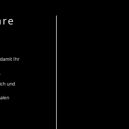
are
n
damit Ihr
.
ich und
alen