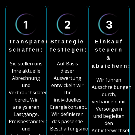
Transparenz
Strategie
Einkauf
schaffen:
festlegen:
steuern
&
Sie stellen uns
Auf Basis
absichern:
Ihre aktuelle
dieser
Abrechnung
Auswertung
Wir führen
und
entwickeln wir
Ausschreibungen
Verbrauchsdaten
Ihr
durch,
bereit. Wir
individuelles
verhandeln mit
analysieren
Energiekonzept.
Versorgern
Lastgänge,
Wir definieren
und begleiten
Preisbestandteile
das passende
den
und
Beschaffungsmodell,
Anbieterwechsel