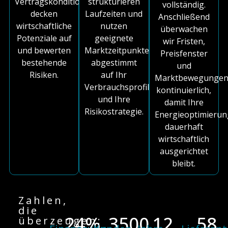
Vertragskonditionen,
strukturieren
vollständig.
decken
Laufzeiten und
Anschließend
wirtschaftliche
nutzen
überwachen
Potenziale auf
geeignete
wir Fristen,
und bewerten
Marktzeitpunkte,
Preisfenster
bestehende
abgestimmt
und
Risiken.
auf Ihr
Marktbewegunge
Verbrauchsprofil
kontinuierlich,
und Ihre
damit Ihre
Risikostrategie.
Energieoptimierun
dauerhaft
wirtschaftlich
ausgerichtet
bleibt.
Zahlen,
die
24%
3500
12
58
überzeugen: