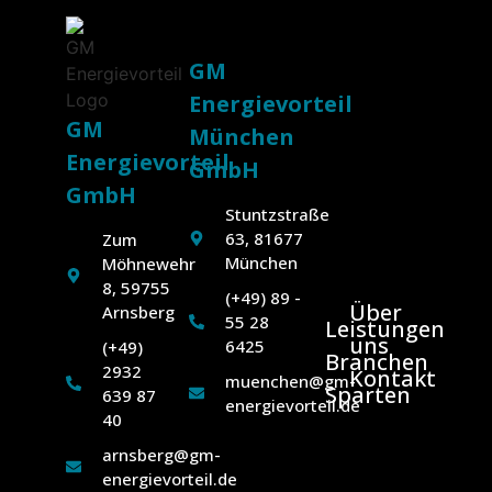
GM
Energievorteil
GM
München
Energievorteil
GmbH
GmbH
Stuntzstraße
63, 81677
Zum
München
Möhnewehr
8, 59755
(+49) 89 -
Über
Arnsberg
55 28
Leistungen
uns
6425
(+49)
Branchen
2932
Kontakt
muenchen@gm-
Sparten
639 87
energievorteil.de
40
arnsberg@gm-
energievorteil.de