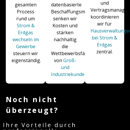
und
gesamten
datenbasierte
Vertragsmanage
Prozess
Beschaffungsmodelle
koordinieren
rund um
senken wir
wir für
Strom &
Kosten und
Hausverwaltunge
Erdgas
stärken
bei Strom &
wechseln im
nachhaltig
Erdgas
Gewerbe
die
zentral.
steuern wir
Wettbewerbsfähigkeit
eigenständig.
von
Groß-
und
Industriekunden
.
Noch nicht
überzeugt?
Ihre Vorteile durch